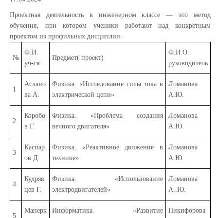
Проектная деятельность в инженерном классе — это метод
обучения, при котором ученики работают над конкретным
проектом из профильных дисциплин.
Ф.И.
Ф.И.О.
№
Предмет( проект)
уч-ся
руководитель
Аслано
Физика. «Исследование силы тока в
Ломанова
1
ва А.
электрической цепи»
А.Ю.
Коробо
Физика. «Проблема создания
Ломанова
2
в Г.
вечного двигателя»
А.Ю.
Каспар
Физика. «Реактивное движение в
Ломанова
3
ов Д.
технике»
А.Ю.
Кудряв
Физика. «Использование
Ломанова
4
цев Г.
электродвигателей»
А..Ю.
Манерк
Информатика. «Развитие
Никифорова
5