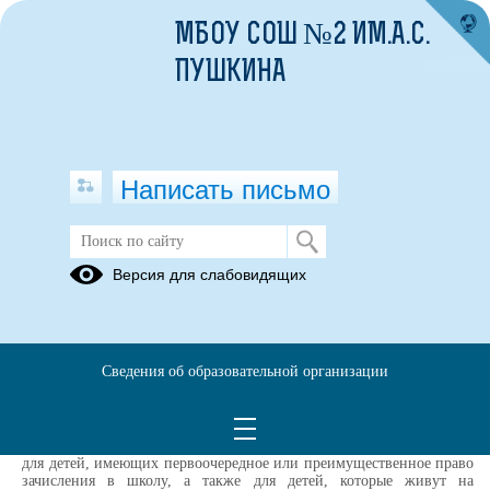
МБОУ СОШ №2 ИМ.А.С.
ПУШКИНА
Написать письмо
ОТВЕТЫ НА ЧАСТО ЗАДАВАЕМЫЕ
Версия для слабовидящих
ВОПРОСЫ
Вопрос : Как будет проходить в
школе прием детей в первый класс?
Сведения об образовательной организации
14.10.2021
Ответ :
Первый этап – с 1 апреля по 30 июня. Он предназначен
для детей, имеющих первоочередное или преимущественное право
зачисления в школу, а также для детей, которые живут на