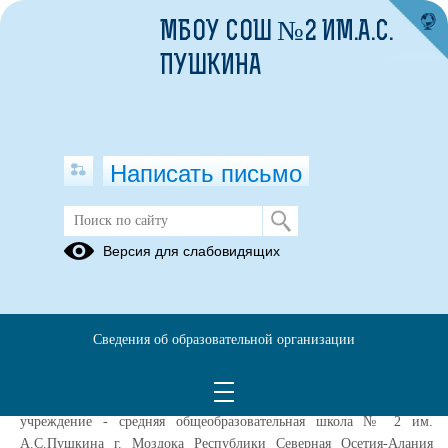
МБОУ СОШ №2 ИМ.А.С.
ПУШКИНА
Написать письмо
Информированное согласие
Версия для слабовидящих
посетителя сайта на обработку
персональных данных (далее –
Согласие)
Сведения об образовательной организации
Во исполнение требований статьи 6 и статьи 9 Федерального
закона от 27.07.2006 № 152-ФЗ «О персональных данных» даю своё
согласие Муниципальное бюджетное общеобразовательное
учреждение - средняя общеобразовательная школа № 2 им.
А.С.Пушкина г. Моздока Республики Северная Осетия-Алания