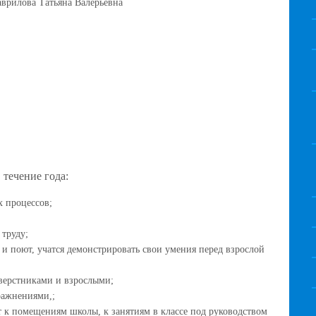
аврилова Татьяна Валерьевна
течение года:
х процессов;
труду;
 и поют, учатся демонстрировать свои умения перед взрослой
верстниками и взрослыми;
ражнениями,;
 к помещениям школы, к занятиям в классе под руководством