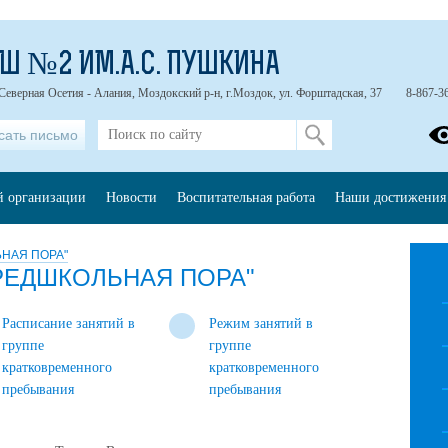
Ш №2 ИМ.А.С. ПУШКИНА
Северная Осетия - Алания, Моздокский р-н, г.Моздок, ул. Форштадская, 37
8-867-3
сать письмо
й организации
Новости
Воспитательная работа
Наши достижения
НАЯ ПОРА"
РЕДШКОЛЬНАЯ ПОРА"
Расписание занятий в
Режим занятий в
группе
группе
кратковременного
кратковременного
пребывания
пребывания