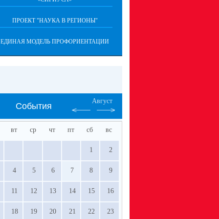
ПРОЕКТ "НАУКА В РЕГИОНЫ"
ЕДИНАЯ МОДЕЛЬ ПРОФОРИЕНТАЦИИ
Август
События
вт
ср
чт
пт
сб
вс
1
2
4
5
6
7
8
9
11
12
13
14
15
16
18
19
20
21
22
23